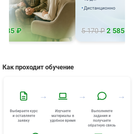
Принятие себя и гармонизация отношений с
18 ч.
Дистанционно
окружающими
нно
Итоговая аттестация
1 ч.
 585 ₽
5 170 ₽
2 585 ₽
Как проходит обучение
→
→
→
Выбираете курс
Изучаете
Выполняете
и оставляете
материалы в
задания и
заявку
удобное время
получаете
обратную связь