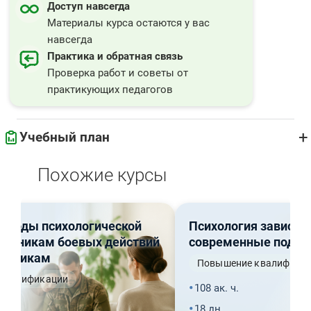
Доступ навсегда
Материалы курса остаются у вас
навсегда
Практика и обратная связь
Проверка работ и советы от
практикующих педагогов
+
Учебный план
Похожие курсы
Теоретические основы ACT-терапии: Путь к принятию себя
▶
71 ч.
и гармонии с окружающими
методы психологической
Ключевые процессы ACT: осознанность, дефузия,
Психология зависим
18 ч.
Итого по программе
72 ч.
астникам боевых действий
современные подход
принятие
венникам
Повышение квалифика
Этические и культурные аспекты
17 ч.
квалификации
108 ак. ч.
Ценности и целенаправленные действия
18 ч.
18 дн.