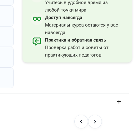
Учитесь в удобное время из
я и
любой точки мира
й
Доступ навсегда
ном»
Материалы курса остаются у вас
о
навсегда
Практика и обратная связь
Проверка работ и советы от
практикующих педагогов
в
ре
а.
+
их
ции
30 ч.
я,
24 ч.
78 ч.