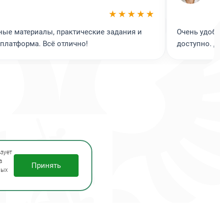
24 ч.
600 ч.
★★★★★
24 ч.
6 ч.
6 ч.
ные материалы, практические задания и
Очень удобн
6 ч.
 платформа. Всё отлично!
доступно. 
12 ч.
зует
а
Принять
ных