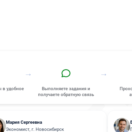
тва
еприимства
ельности
ности гостиничного предприятия
ности
дприятиях сферы туризма
тов
→
→
ы в удобное
Выполняете задания и
Прохо
получаете обратную связь
а
в
аселения
и за рубежом
Мария Сергеевна
Экономист, г. Новосибирск