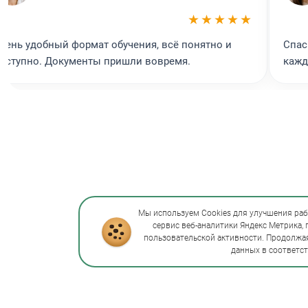
Организация работы по управлению предприятием
Итого по программе
★★★★★
Промежуточная аттестация
Промежуточная аттестация
чень удобный формат обучения, всё понятно и
Спас
Промежуточная аттестация
оступно. Документы пришли вовремя.
кажд
Итоговая аттестация
Мы используем Cookies для улучшения раб
сервис веб-аналитики Яндекс Метрика,
пользовательской активности. Продолжая
данных в соответс