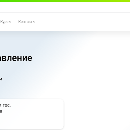
Курсы
Контакты
авление
и
 гос.
а