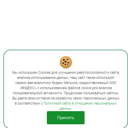
-Умение управлять процессом образования в
условиях высшего учебного заведения на базе
непрерывного повышения уровня методической
подготовки, а также научной и методической
культуры. -Способность выбирать и применять
наиболее значимые виды методической
деятельности в процессе образования в рамках
высшего учебного заведения. -Умение создавать
методические, учебные материалы и
проектировать занятия, разрабатывать ФОС на
базе компетентностного метода в рамках
Мы используем Cookies для улучшения работоспособности сайта,
требований федерального общегосударственного
анализа использования данных. Наш сайт также использует
сервис веб-аналитики Яндекс Метрика, предоставляемый ООО
стандарта применительно к высшему
«ЯНДЕКС», с использованием файлов cookie для анализа
образованию. Профессиональные компетенции:
пользовательской активности. Продолжая пользоваться сайтом,
-Способность применять возможности среды
Вы даете свое согласие на обработку своих персональных данных
в соответствии с
Политикой сайта в отношении персональных
образования для создания нужных компетенций
данных
.
учеников через эффективное создание
Принять
Лицензия на образовательную
методической деятельности в высшем учебном
деятельность № Л035-00115-
заведении. -Умение использовать современные